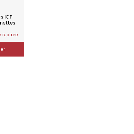
rs IGP
enettes
n rupture
ier