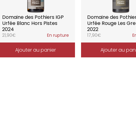
Domaine des Pothiers IGP
Domaine des Pothie
Urfée Blanc Hors Pistes
Urfée Rouge Les Gr
2024
2022
21,90
€
En rupture
17,90
€
E
Ajouter au panier
Ajouter au pan