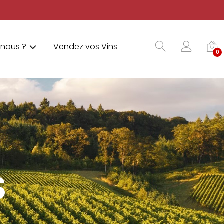
nous ?
Vendez vos Vins
0
S