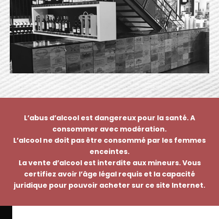
L’abus d’alcool est dangereux pour la santé. A
consommer avec modération.
L’alcool ne doit pas être consommé par les femmes
enceintes.
La vente d’alcool est interdite aux mineurs. Vous
certifiez avoir l’âge légal requis et la capacité
juridique pour pouvoir acheter sur ce site Internet.