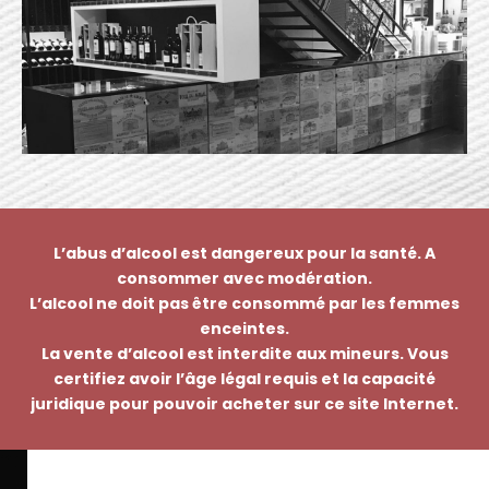
L’abus d’alcool est dangereux pour la santé. A
consommer avec modération.
L’alcool ne doit pas être consommé par les femmes
enceintes.
La vente d’alcool est interdite aux mineurs. Vous
certifiez avoir l’âge légal requis et la capacité
juridique pour pouvoir acheter sur ce site Internet.