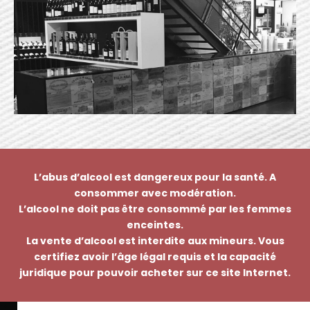
L’abus d’alcool est dangereux pour la santé. A
consommer avec modération.
L’alcool ne doit pas être consommé par les femmes
enceintes.
La vente d’alcool est interdite aux mineurs. Vous
certifiez avoir l’âge légal requis et la capacité
juridique pour pouvoir acheter sur ce site Internet.