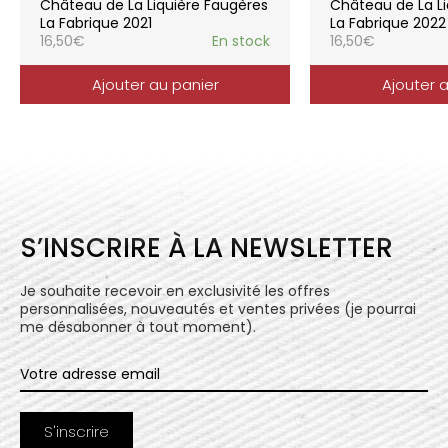
Château de La Liquière Faugères
Château de La Li
l’expression du terroir.
La Fabrique 2021
La Fabrique 2022
16,50
€
En stock
16,50
€
Ajouter au panier
Ajouter 
S’INSCRIRE À LA NEWSLETTER
Je souhaite recevoir en exclusivité les offres
personnalisées, nouveautés et ventes privées (je pourrai
me désabonner à tout moment).