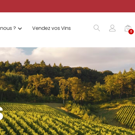
nous ?
Vendez vos Vins
0
S