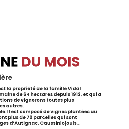
INE
DU MOIS
ière
st la propriété de la famille Vidal
maine de 64 hectares depuis 1912, et qui a
tions de vignerons toutes plus
es autres.
lé. Il est composé de vignes plantées au
sont plus de 70 parcelles qui sont
ages d’Autignac, Caussiniojouls,
u nord de l’aire de l’Appellation. La grande