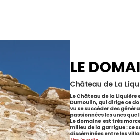
LE DOMA
Château de La Liqu
Le Château de la Liquière e
Dumoulin, qui dirige ce do
vu se succéder des généra
passionnées les unes que l
Le domaine est très morce
milieu de la garrigue : ce 
disséminées entre les vill
Cabrerolles et Faugères, a