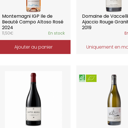
Montemagni IGP Ile de
Domaine de Vaccell
Beauté Campo Altoso Rosé
Ajaccio Rouge Grani
2024
2019
11,50
€
En stock
E
Ajouter au panier
Uniquement en m