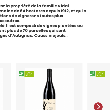
st la propriété de la famille Vidal
maine de 64 hectares depuis 1912, et qui a
tions de vignerons toutes plus
es autres.
lé. Il est composé de vignes plantées au
sont plus de 70 parcelles qui sont
ages d’Autignac, Caussiniojouls,
u nord de l’aire de l’Appellation. La grande
 sols de schistes, font face au sud, à la
la Liquière est agriculture biologique
e le premier millésime certifié du domaine.
 conformes : pratiques respectueuses de
vigne, vendanges manuelles, vinifications
ivies.
teau de la Liquière est adaptée à chaque
chaque moment de la vie, elle reflète
l’expression du terroir.