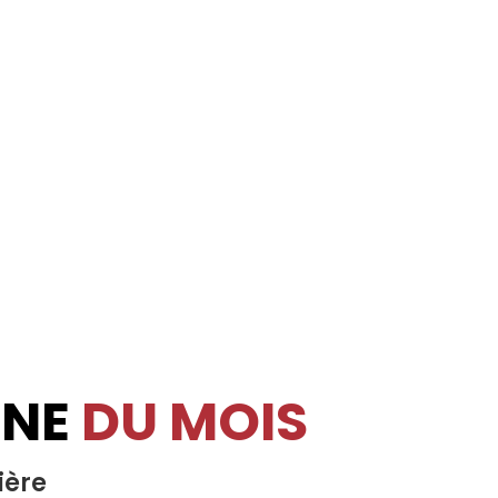
INE
DU MOIS
ière