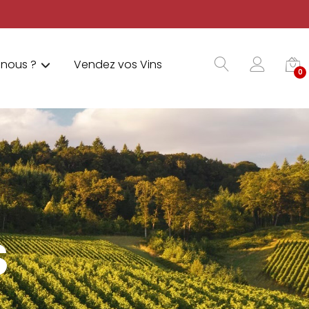
nous ?
Vendez vos Vins
0
S