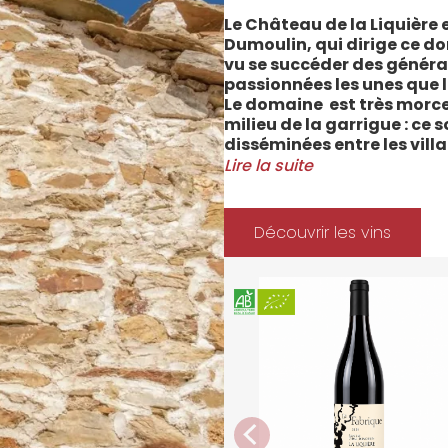
Le Château de la Liquière e
Dumoulin, qui dirige ce do
vu se succéder des généra
passionnées les unes que l
Le domaine est très morce
milieu de la garrigue : ce 
disséminées entre les vill
Cabrerolles et Faugères, a
Lire la suite
majorité des parcelles, sur
Méditerranée.
Le vignoble du Château de 
Découvrir les vins
depuis 2008 et 2012 marqu
Les soins apportés y sont
l’environnement et de la 
soignées et strictement su
La gamme des vins du Châ
style de consommation, à 
parfaitement la pureté de 