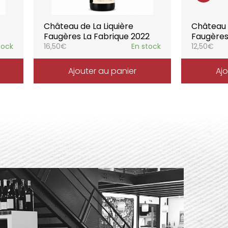
Château de La Liquière
Château d
Faugères La Fabrique 2022
Faugères
tock
16,50
€
En stock
12,50
€
Ajouter au panier
Ajo