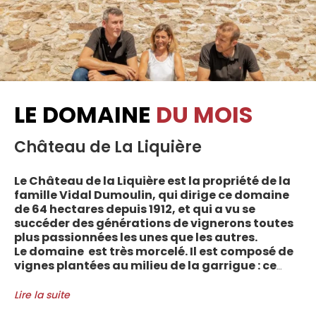
LE DOMAINE
DU MOIS
Château de La Liquière
Le Château de la Liquière est la propriété de la
famille Vidal Dumoulin, qui dirige ce domaine
de 64 hectares depuis 1912, et qui a vu se
succéder des générations de vignerons toutes
plus passionnées les unes que les autres.
Le domaine est très morcelé. Il est composé de
vignes plantées au milieu de la garrigue : ce
sont plus de 70 parcelles qui sont disséminées
entre les villages d’Autignac, Caussiniojouls,
Lire la suite
Cabrerolles et Faugères, au nord de l’aire de