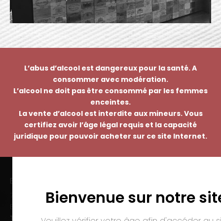
L’abus d’alcool est dangereux pour la santé. A
consommer avec modération.
L’alcool ne doit pas être consommé par les femmes
enceintes.
La vente d’alcool est interdite aux mineurs. Vous
certifiez avoir l’âge légal requis et la capacité
juridique pour pouvoir acheter sur ce site Internet.
EMMANUEL NASTI
Bienvenue sur notre sit
7 avenue Pierre Pflimlin – ZAC Espale
BP 20055 – 68391 SAUSHEIM Cedex
Tél. :
03 89 46 50 35
Veuillez vérifier votre âge afin d'accéder au si