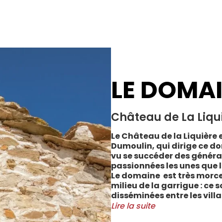
LE DOMA
Château de La Liqu
Le Château de la Liquière e
Dumoulin, qui dirige ce do
vu se succéder des généra
passionnées les unes que l
Le domaine est très morce
milieu de la garrigue : ce 
disséminées entre les vill
Cabrerolles et Faugères, a
Lire la suite
majorité des parcelles, sur