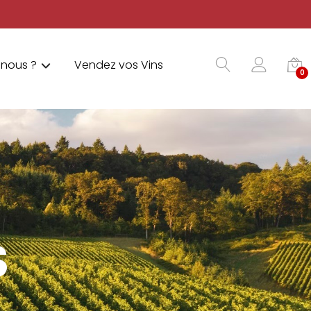
nous ?
Vendez vos Vins
0
S