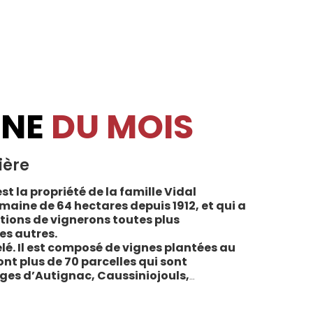
INE
DU MOIS
ière
st la propriété de la famille Vidal
maine de 64 hectares depuis 1912, et qui a
tions de vignerons toutes plus
es autres.
lé. Il est composé de vignes plantées au
sont plus de 70 parcelles qui sont
ages d’Autignac, Caussiniojouls,
u nord de l’aire de l’Appellation. La grande
 sols de schistes, font face au sud, à la