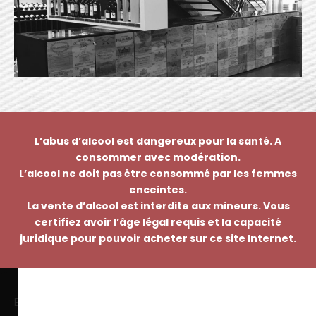
L’abus d’alcool est dangereux pour la santé. A
consommer avec modération.
L’alcool ne doit pas être consommé par les femmes
enceintes.
La vente d’alcool est interdite aux mineurs. Vous
certifiez avoir l’âge légal requis et la capacité
juridique pour pouvoir acheter sur ce site Internet.
EMMANUEL NASTI