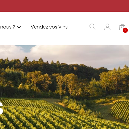
nous ?
Vendez vos Vins
0
S