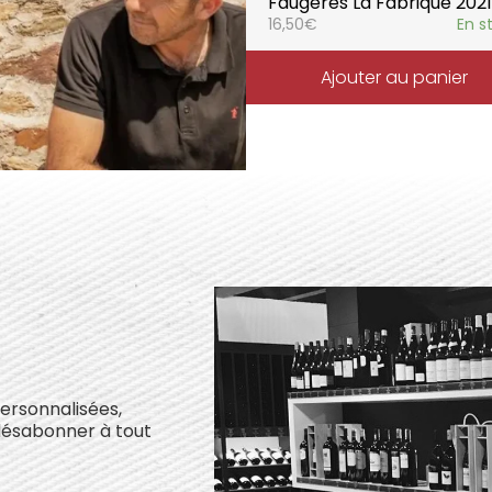
Faugères La Fabrique 2021
16,50
€
En s
Ajouter au panier
personnalisées,
désabonner à tout