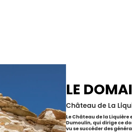
LE DOMA
Château de La Liqu
Le Château de la Liquière e
Dumoulin, qui dirige ce do
vu se succéder des généra