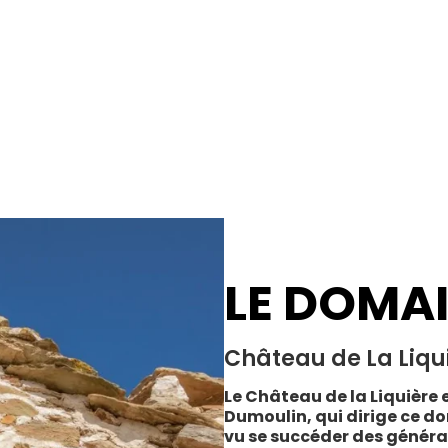
LE DOMA
Château de La Liqu
Le Château de la Liquière e
Dumoulin, qui dirige ce do
vu se succéder des généra