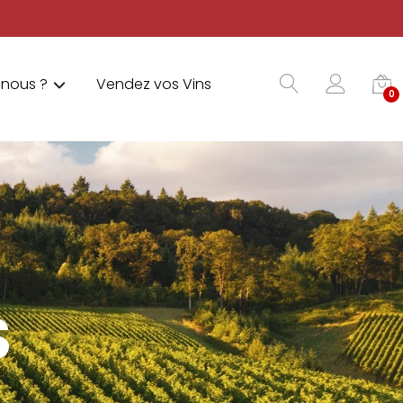
nous ?
Vendez vos Vins
0
S