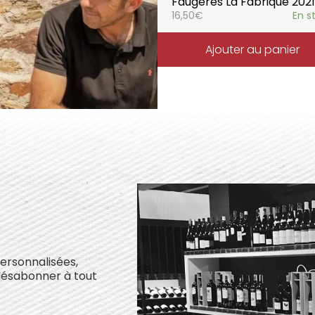
Faugères La Fabrique 2021
16,50
€
En s
Ajouter au panier
personnalisées,
désabonner à tout