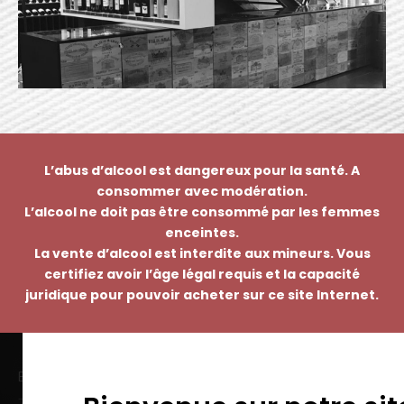
L’abus d’alcool est dangereux pour la santé. A
consommer avec modération.
L’alcool ne doit pas être consommé par les femmes
enceintes.
La vente d’alcool est interdite aux mineurs. Vous
certifiez avoir l’âge légal requis et la capacité
juridique pour pouvoir acheter sur ce site Internet.
EMMANUEL NASTI
7 avenue Pierre Pflimlin – ZAC Espale