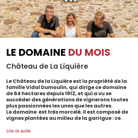
LE DOMAINE
DU MOIS
Château de La Liquière
Le Château de la Liquière est la propriété de la
famille Vidal Dumoulin, qui dirige ce domaine
de 64 hectares depuis 1912, et qui a vu se
succéder des générations de vignerons toutes
plus passionnées les unes que les autres.
Le domaine est très morcelé. Il est composé de
vignes plantées au milieu de la garrigue : ce
sont plus de 70 parcelles qui sont disséminées
entre les villages d’Autignac, Caussiniojouls,
Lire la suite
Cabrerolles et Faugères, au nord de l’aire de