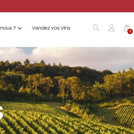
nous ?
Vendez vos Vins
0
S