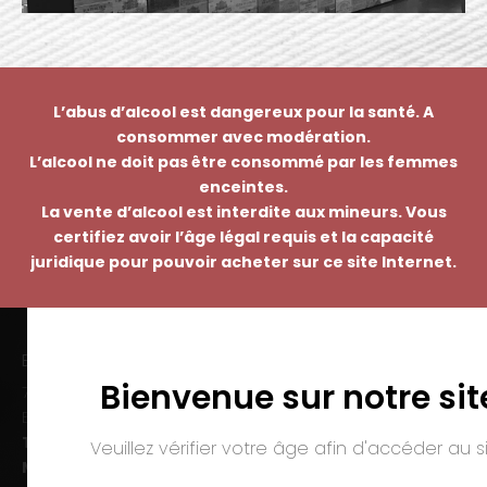
L’abus d’alcool est dangereux pour la santé. A
consommer avec modération.
L’alcool ne doit pas être consommé par les femmes
enceintes.
La vente d’alcool est interdite aux mineurs. Vous
certifiez avoir l’âge légal requis et la capacité
juridique pour pouvoir acheter sur ce site Internet.
EMMANUEL NASTI
Bienvenue sur notre sit
7 avenue Pierre Pflimlin – ZAC Espale
BP 20055 – 68391 SAUSHEIM Cedex
Tél. :
03 89 46 50 35
Veuillez vérifier votre âge afin d'accéder au si
Mail :
contact@nasti.vin