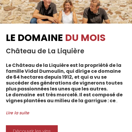
LE DOMAINE
DU MOIS
Château de La Liquière
Le Château de la Liquière est la propriété de la
famille Vidal Dumoulin, qui dirige ce domaine
de 64 hectares depuis 1912, et qui a vu se
succéder des générations de vignerons toutes
plus passionnées les unes que les autres.
Le domaine est très morcelé. Il est composé de
vignes plantées au milieu de la garrigue : ce
sont plus de 70 parcelles qui sont disséminées
entre les villages d’Autignac, Caussiniojouls,
Lire la suite
Cabrerolles et Faugères, au nord de l’aire de
l’Appellation. La grande majorité des parcelles,
sur sols de schistes, font face au sud, à la
Découvrir les vins