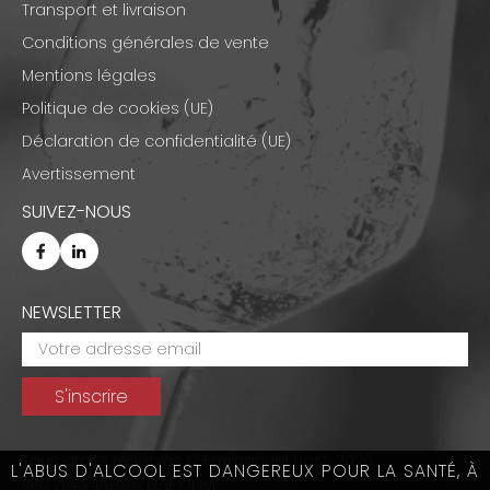
Transport et livraison
Conditions générales de vente
Mentions légales
Politique de cookies (UE)
Déclaration de confidentialité (UE)
Avertissement
SUIVEZ-NOUS
NEWSLETTER
Tous droits réservés © Emmanuel Nasti 2026
L'ABUS D'ALCOOL EST DANGEREUX POUR LA SANTÉ, À
Site développé par
OLWE