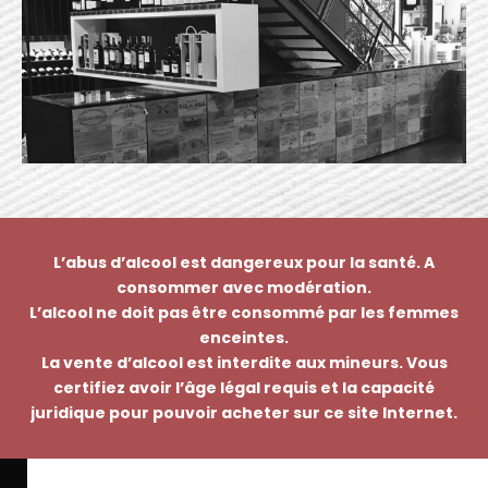
L’abus d’alcool est dangereux pour la santé. A
consommer avec modération.
L’alcool ne doit pas être consommé par les femmes
enceintes.
La vente d’alcool est interdite aux mineurs. Vous
certifiez avoir l’âge légal requis et la capacité
juridique pour pouvoir acheter sur ce site Internet.