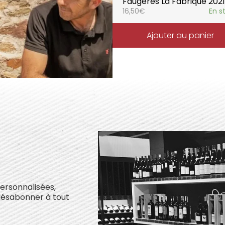
Faugères La Fabrique 2021
16,50
€
En s
Ajouter au panier
personnalisées,
désabonner à tout