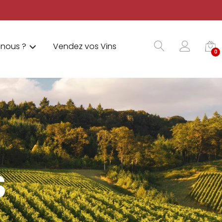
nous ?
Vendez vos Vins
0
S