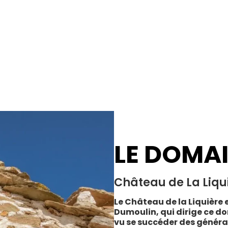
LE DOMA
Château de La Liqu
Le Château de la Liquière e
Dumoulin, qui dirige ce do
vu se succéder des généra