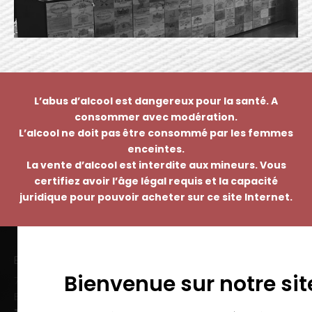
L’abus d’alcool est dangereux pour la santé. A
consommer avec modération.
L’alcool ne doit pas être consommé par les femmes
enceintes.
La vente d’alcool est interdite aux mineurs. Vous
certifiez avoir l’âge légal requis et la capacité
juridique pour pouvoir acheter sur ce site Internet.
EMMANUEL NASTI
Bienvenue sur notre sit
7 avenue Pierre Pflimlin – ZAC Espale
BP 20055 – 68391 SAUSHEIM Cedex