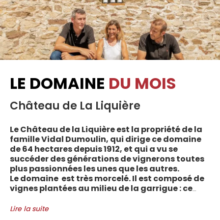
LE DOMAINE
DU MOIS
Château de La Liquière
Le Château de la Liquière est la propriété de la
famille Vidal Dumoulin, qui dirige ce domaine
de 64 hectares depuis 1912, et qui a vu se
succéder des générations de vignerons toutes
plus passionnées les unes que les autres.
Le domaine est très morcelé. Il est composé de
vignes plantées au milieu de la garrigue : ce
sont plus de 70 parcelles qui sont disséminées
entre les villages d’Autignac, Caussiniojouls,
Lire la suite
Cabrerolles et Faugères, au nord de l’aire de