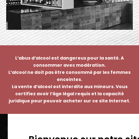
L’abus d’alcool est dangereux pour la santé. A
consommer avec modération.
L’alcool ne doit pas être consommé par les femmes
enceintes.
La vente d’alcool est interdite aux mineurs. Vous
certifiez avoir l’âge légal requis et la capacité
juridique pour pouvoir acheter sur ce site Internet.
EMMANUEL NASTI
7 avenue Pierre Pflimlin – ZAC Espale