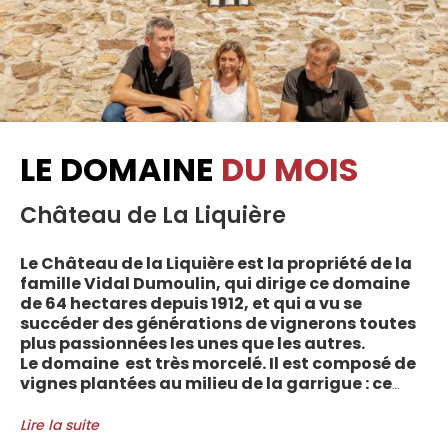
LE DOMAINE
DU MOIS
Château de La Liquière
Le Château de la Liquière est la propriété de la
famille Vidal Dumoulin, qui dirige ce domaine
de 64 hectares depuis 1912, et qui a vu se
succéder des générations de vignerons toutes
plus passionnées les unes que les autres.
Le domaine est très morcelé. Il est composé de
vignes plantées au milieu de la garrigue : ce
sont plus de 70 parcelles qui sont disséminées
entre les villages d’Autignac, Caussiniojouls,
Lire la suite
Cabrerolles et Faugères, au nord de l’aire de