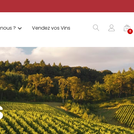
nous ?
Vendez vos Vins
0
S