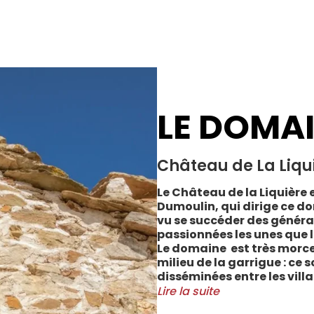
LE DOMA
Château de La Liqu
Le Château de la Liquière e
Dumoulin, qui dirige ce do
vu se succéder des généra
passionnées les unes que l
Le domaine est très morce
milieu de la garrigue : ce 
disséminées entre les vill
Cabrerolles et Faugères, a
Lire la suite
majorité des parcelles, sur