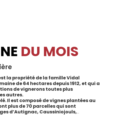
INE
DU MOIS
ière
st la propriété de la famille Vidal
maine de 64 hectares depuis 1912, et qui a
tions de vignerons toutes plus
es autres.
lé. Il est composé de vignes plantées au
sont plus de 70 parcelles qui sont
ages d’Autignac, Caussiniojouls,
u nord de l’aire de l’Appellation. La grande
 sols de schistes, font face au sud, à la