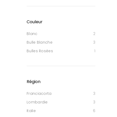
Couleur
Blanc
2
Bulle Blanche
3
Bulles Rosées
1
Région
Franciacorta
3
Lombardie
3
Italie
6