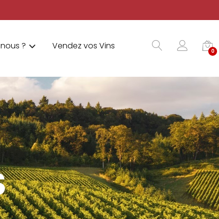
nous ?
Vendez vos Vins
0
S