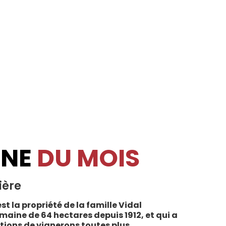
INE
DU MOIS
ière
st la propriété de la famille Vidal
maine de 64 hectares depuis 1912, et qui a
tions de vignerons toutes plus