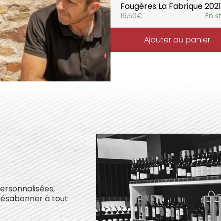
Faugères La Fabrique 2021
16,50
€
En s
Ajouter au panier
personnalisées,
désabonner à tout