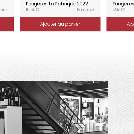
Faugères La Fabrique 2022
Faugères
tock
16,50
€
En stock
12,50
€
Ajouter au panier
Ajo