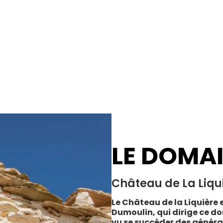
LE DOMA
Château de La Liqu
Le Château de la Liquière e
Dumoulin, qui dirige ce do
vu se succéder des généra