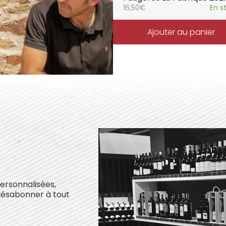
16,50
€
En s
Ajouter au panier
personnalisées,
désabonner à tout