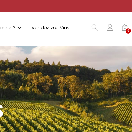
nous ?
Vendez vos Vins
0
S