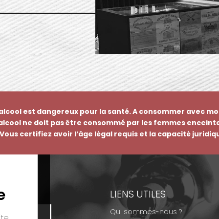
’alcool est dangereux pour la santé. A consommer avec mo
’alcool ne doit pas être consommé par les femmes enceinte
Vous certifiez avoir l’âge légal requis et la capacité juridi
e
EMENTS
LIENS UTILES
Qui sommes-nous ?
te.