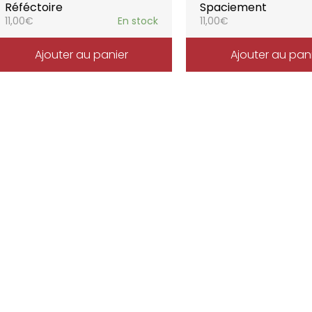
Réféctoire
Spaciement
11,00
€
En stock
11,00
€
Ajouter au panier
Ajouter au pan