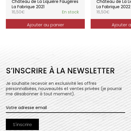
Château de La Liquière Faugères
Château de La Li
l’expression du terroir.
La Fabrique 2021
La Fabrique 2022
16,50
€
En stock
16,50
€
Ajouter au panier
Ajouter 
S’INSCRIRE À LA NEWSLETTER
Je souhaite recevoir en exclusivité les offres
personnalisées, nouveautés et ventes privées (je pourrai
me désabonner à tout moment).