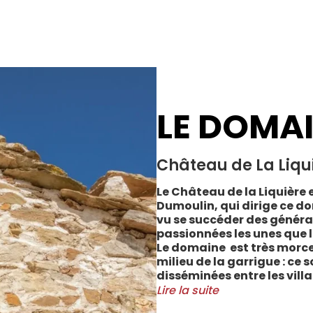
LE DOMA
Château de La Liqu
Le Château de la Liquière e
Dumoulin, qui dirige ce do
vu se succéder des généra
passionnées les unes que l
Le domaine est très morce
milieu de la garrigue : ce 
disséminées entre les vill
Cabrerolles et Faugères, a
Lire la suite
majorité des parcelles, sur