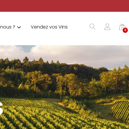
nous ?
Vendez vos Vins
0
S