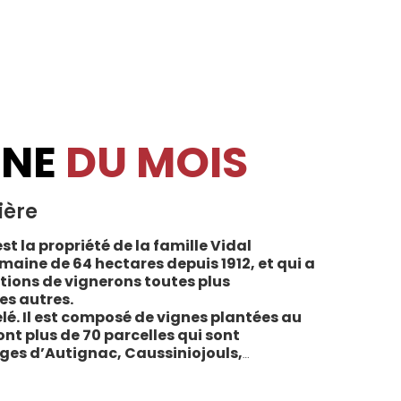
INE
DU MOIS
ière
st la propriété de la famille Vidal
maine de 64 hectares depuis 1912, et qui a
tions de vignerons toutes plus
es autres.
lé. Il est composé de vignes plantées au
sont plus de 70 parcelles qui sont
ages d’Autignac, Caussiniojouls,
u nord de l’aire de l’Appellation. La grande
 sols de schistes, font face au sud, à la