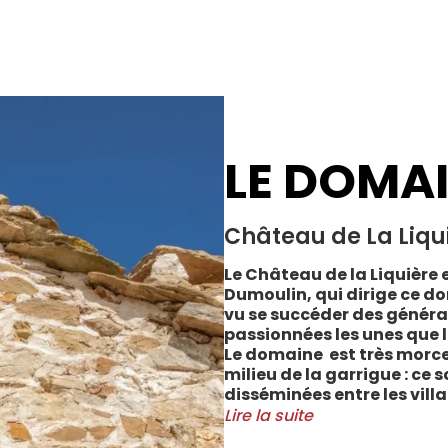
LE DOMA
Château de La Liqu
Le Château de la Liquière e
Dumoulin, qui dirige ce do
vu se succéder des généra
passionnées les unes que l
Le domaine est très morce
milieu de la garrigue : ce 
disséminées entre les vill
Cabrerolles et Faugères, a
Lire la suite
majorité des parcelles, sur