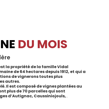
INE
DU MOIS
ière
st la propriété de la famille Vidal
maine de 64 hectares depuis 1912, et qui a
tions de vignerons toutes plus
es autres.
lé. Il est composé de vignes plantées au
sont plus de 70 parcelles qui sont
ages d’Autignac, Caussiniojouls,
u nord de l’aire de l’Appellation. La grande
 sols de schistes, font face au sud, à la