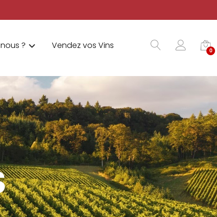
nous ?
Vendez vos Vins
0
S