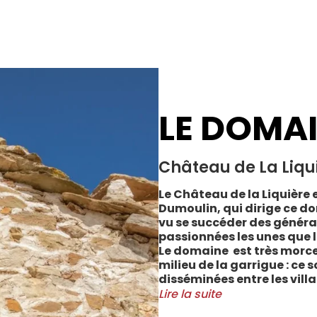
LE DOMA
Château de La Liqu
Le Château de la Liquière e
Dumoulin, qui dirige ce do
vu se succéder des généra
passionnées les unes que l
Le domaine est très morce
milieu de la garrigue : ce 
disséminées entre les vill
Cabrerolles et Faugères, a
Lire la suite
majorité des parcelles, sur