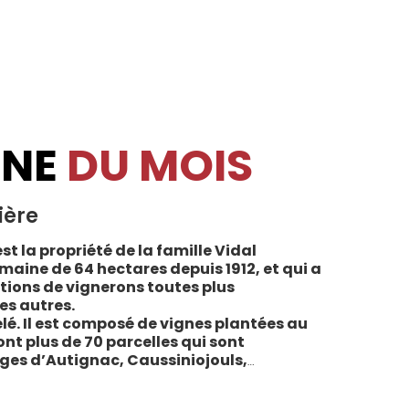
INE
DU MOIS
ière
st la propriété de la famille Vidal
maine de 64 hectares depuis 1912, et qui a
tions de vignerons toutes plus
es autres.
lé. Il est composé de vignes plantées au
sont plus de 70 parcelles qui sont
ages d’Autignac, Caussiniojouls,
u nord de l’aire de l’Appellation. La grande
 sols de schistes, font face au sud, à la