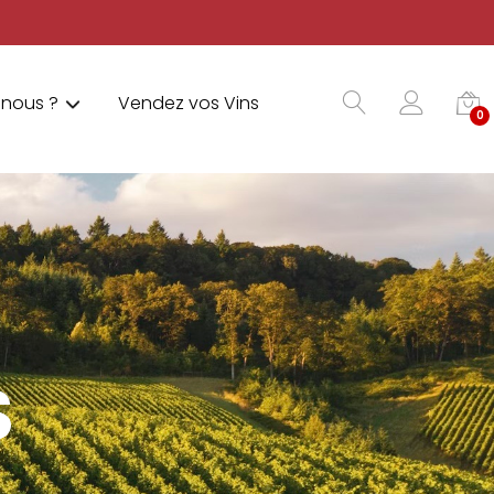
nous ?
Vendez vos Vins
0
S