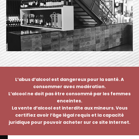
L’abus d’alcool est dangereux pour la santé. A
consommer avec modération.
L’alcool ne doit pas être consommé par les femmes
enceintes.
La vente d’alcool est interdite aux mineurs. Vous
certifiez avoir l’âge légal requis et la capacité
juridique pour pouvoir acheter sur ce site Internet.