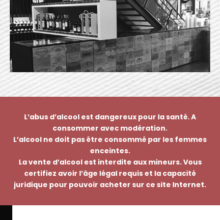
L’abus d’alcool est dangereux pour la santé. A
consommer avec modération.
L’alcool ne doit pas être consommé par les femmes
enceintes.
La vente d’alcool est interdite aux mineurs. Vous
certifiez avoir l’âge légal requis et la capacité
juridique pour pouvoir acheter sur ce site Internet.