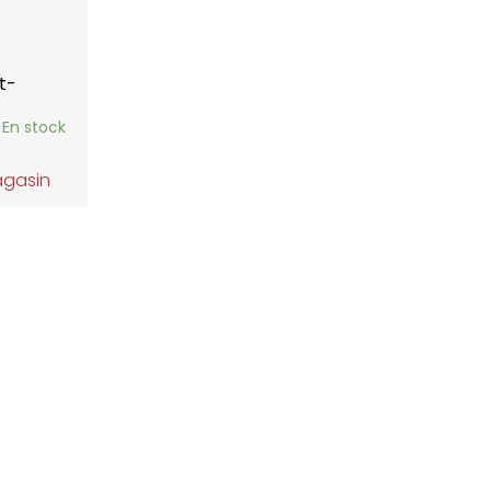
t-
En stock
agasin