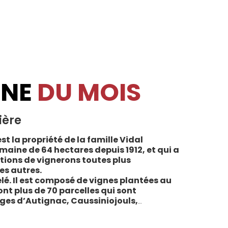
INE
DU MOIS
ière
st la propriété de la famille Vidal
maine de 64 hectares depuis 1912, et qui a
tions de vignerons toutes plus
es autres.
lé. Il est composé de vignes plantées au
sont plus de 70 parcelles qui sont
ages d’Autignac, Caussiniojouls,
u nord de l’aire de l’Appellation. La grande
 sols de schistes, font face au sud, à la