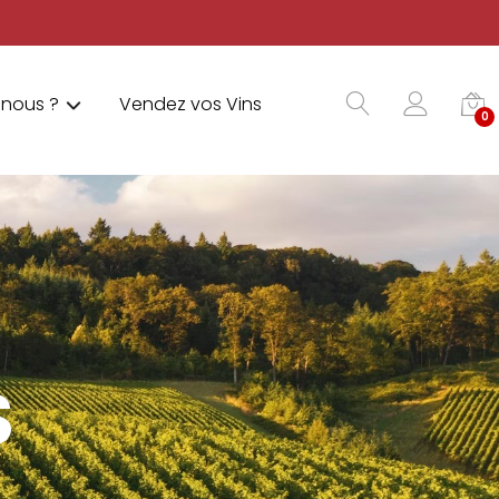
nous ?
Vendez vos Vins
0
S