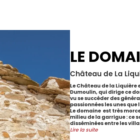
LE DOMA
Château de La Liqu
Le Château de la Liquière e
Dumoulin, qui dirige ce do
vu se succéder des généra
passionnées les unes que l
Le domaine est très morce
milieu de la garrigue : ce 
disséminées entre les vill
Cabrerolles et Faugères, a
Lire la suite
majorité des parcelles, sur