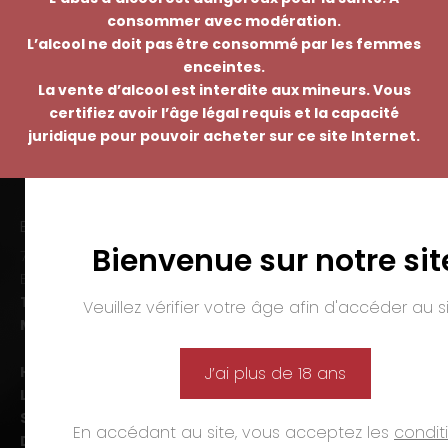
consommer avec modération.
L’alcool ne doit pas être consommé par les femmes
enceintes.
La vente d’alcool est interdite aux mineurs. Vous
certifiez avoir l’âge légal requis et la capacité
juridique pour pouvoir acheter sur ce site Internet.
EMMANUEL NASTI
Bienvenue sur notre sit
7 avenue Pierre Pflimlin – ZAC Espale
BP 20055 – 68391 SAUSHEIM Cedex
Tél. :
03 89 46 50 35
Veuillez vérifier votre âge afin d'accéder au si
Mail :
contact@nasti.vin
Horaires d’ouverture :
J’ai plus de 18 ans
Lun-ven. :
09h00-12h00 et 14h00-19h00
Sam. :
09h00-12h00 et 14h00-18h00
En accédant au site, vous acceptez les
condit
Dim. et jours fériés :
fermé