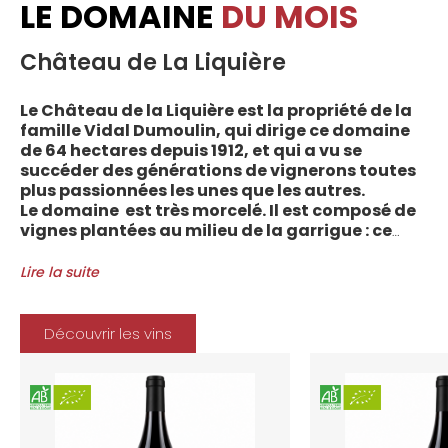
LE DOMAINE
DU MOIS
Château de La Liquière
Le Château de la Liquière est la propriété de la
famille Vidal Dumoulin, qui dirige ce domaine
de 64 hectares depuis 1912, et qui a vu se
succéder des générations de vignerons toutes
plus passionnées les unes que les autres.
Le domaine est très morcelé. Il est composé de
vignes plantées au milieu de la garrigue : ce
sont plus de 70 parcelles qui sont disséminées
entre les villages d’Autignac, Caussiniojouls,
Lire la suite
Cabrerolles et Faugères, au nord de l’aire de
l’Appellation. La grande majorité des parcelles,
sur sols de schistes, font face au sud, à la
Découvrir les vins
Méditerranée.
Le vignoble du Château de la Liquière est
agriculture biologique depuis 2008 et 2012
marque le premier millésime certifié du
domaine. Les soins apportés y sont conformes :