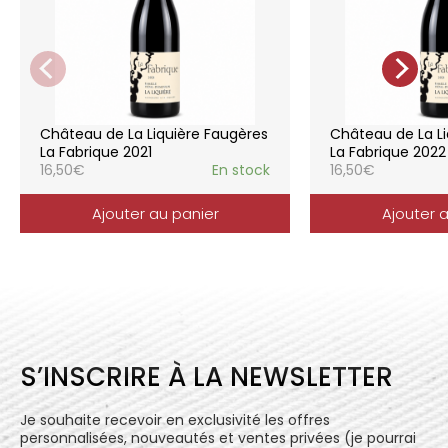
pratiques respectueuses de l’environnement et
de la vigne, vendanges manuelles, vinifications
soignées et strictement suivies.
La gamme des vins du Château de la
Liquière est adaptée à chaque style de
consommation, à chaque moment de la vie,
elle reflète parfaitement la pureté de
Château de La Liquière Faugères
Château de La Li
l’expression du terroir.
La Fabrique 2021
La Fabrique 2022
16,50
€
En stock
16,50
€
Ajouter au panier
Ajouter 
S’INSCRIRE À LA NEWSLETTER
Je souhaite recevoir en exclusivité les offres
personnalisées, nouveautés et ventes privées (je pourrai