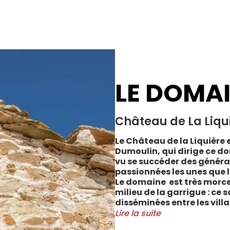
LE DOMA
Château de La Liqu
Le Château de la Liquière e
Dumoulin, qui dirige ce do
vu se succéder des généra
passionnées les unes que l
Le domaine est très morce
milieu de la garrigue : ce 
disséminées entre les vill
Cabrerolles et Faugères, a
Lire la suite
majorité des parcelles, sur