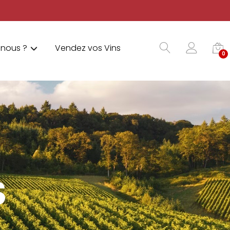
nous ?
Vendez vos Vins
0
S