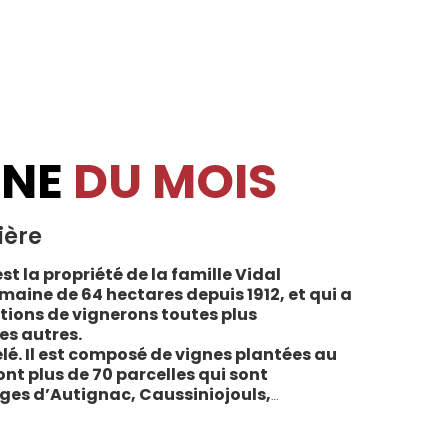
INE
DU MOIS
ière
st la propriété de la famille Vidal
maine de 64 hectares depuis 1912, et qui a
tions de vignerons toutes plus
es autres.
lé. Il est composé de vignes plantées au
sont plus de 70 parcelles qui sont
ages d’Autignac, Caussiniojouls,
u nord de l’aire de l’Appellation. La grande
 sols de schistes, font face au sud, à la