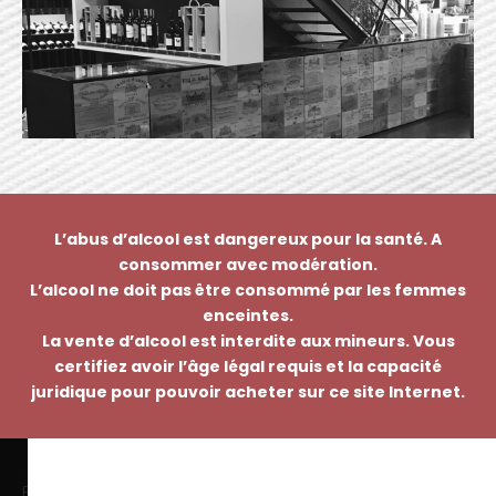
L’abus d’alcool est dangereux pour la santé. A
consommer avec modération.
L’alcool ne doit pas être consommé par les femmes
enceintes.
La vente d’alcool est interdite aux mineurs. Vous
certifiez avoir l’âge légal requis et la capacité
juridique pour pouvoir acheter sur ce site Internet.
EMMANUEL NASTI