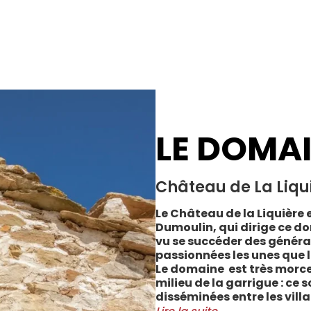
LE DOMA
Château de La Liqu
Le Château de la Liquière e
Dumoulin, qui dirige ce do
vu se succéder des généra
passionnées les unes que l
Le domaine est très morce
milieu de la garrigue : ce 
disséminées entre les vill
Cabrerolles et Faugères, a