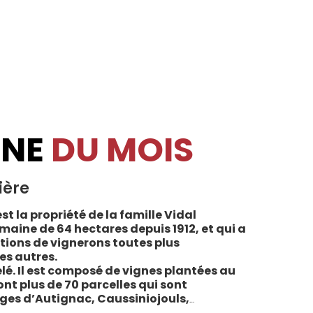
INE
DU MOIS
ière
st la propriété de la famille Vidal
maine de 64 hectares depuis 1912, et qui a
tions de vignerons toutes plus
es autres.
lé. Il est composé de vignes plantées au
sont plus de 70 parcelles qui sont
ages d’Autignac, Caussiniojouls,
u nord de l’aire de l’Appellation. La grande