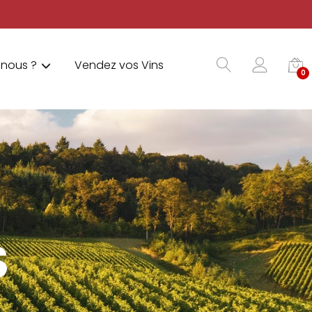
nous ?
Vendez vos Vins
0
S