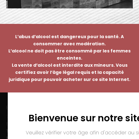
L’abus d’alcool est dangereux pour la santé. A
consommer avec modération.
L’alcool ne doit pas être consommé par les femmes
enceintes.
La vente d’alcool est interdite aux mineurs. Vous
certifiez avoir l’âge légal requis et la capacité
juridique pour pouvoir acheter sur ce site Internet.
EMMANUEL NASTI
Bienvenue sur notre sit
7 avenue Pierre Pflimlin – ZAC Espale
BP 20055 – 68391 SAUSHEIM Cedex
Tél. :
03 89 46 50 35
Veuillez vérifier votre âge afin d'accéder au si
Mail :
contact@nasti.vin