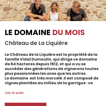
LE DOMAINE
DU MOIS
Château de La Liquière
Le Château de la Liquière est la propriété de la
famille Vidal Dumoulin, qui dirige ce domaine
de 64 hectares depuis 1912, et qui a vu se
succéder des générations de vignerons toutes
plus passionnées les unes que les autres.
Le domaine est très morcelé. Il est composé de
vignes plantées au milieu de la garrigue : ce
sont plus de 70 parcelles qui sont disséminées
entre les villages d’Autignac, Caussiniojouls,
Lire la suite
Cabrerolles et Faugères, au nord de l’aire de
l’Appellation. La grande majorité des parcelles,