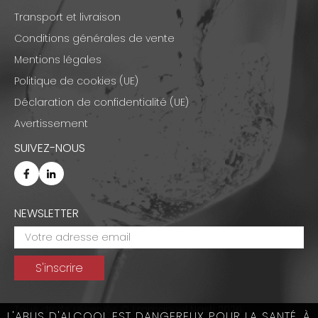
Transport et livraison
Conditions générales de vente
Mentions légales
Politique de cookies (UE)
Déclaration de confidentialité (UE)
Avertissement
SUIVEZ-NOUS
NEWSLETTER
Tous droits réservés © Emmanuel Nasti 2026
L'ABUS D'ALCOOL EST DANGEREUX POUR LA SANTÉ, À