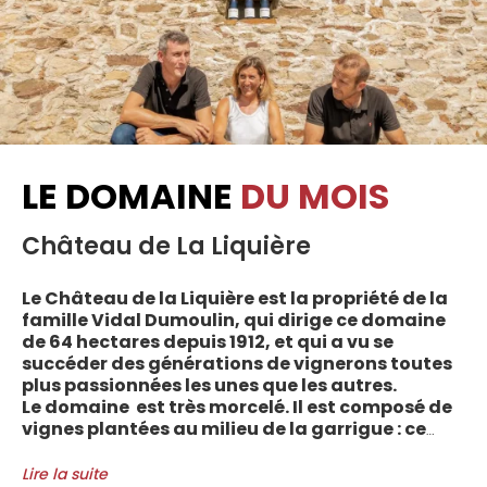
LE DOMAINE
DU MOIS
Château de La Liquière
Le Château de la Liquière est la propriété de la
famille Vidal Dumoulin, qui dirige ce domaine
de 64 hectares depuis 1912, et qui a vu se
succéder des générations de vignerons toutes
plus passionnées les unes que les autres.
Le domaine est très morcelé. Il est composé de
vignes plantées au milieu de la garrigue : ce
sont plus de 70 parcelles qui sont disséminées
entre les villages d’Autignac, Caussiniojouls,
Lire la suite