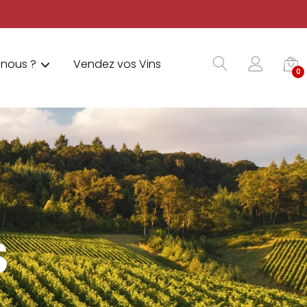
nous ?
Vendez vos Vins
0
S