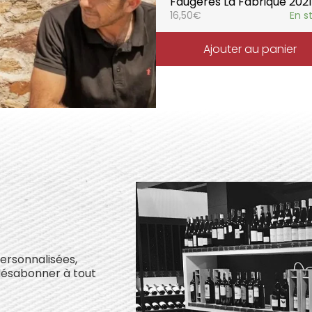
Faugères La Fabrique 2021
16,50
€
En s
Ajouter au panier
personnalisées,
désabonner à tout