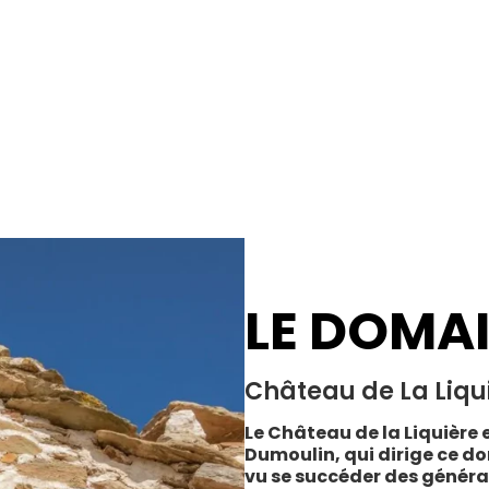
LE DOMA
Château de La Liqu
Le Château de la Liquière e
Dumoulin, qui dirige ce do
vu se succéder des généra