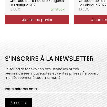
Château de La Liquière Faugères
Château de La Li
l’expression du terroir.
La Fabrique 2021
La Fabrique 2022
16,50
€
En stock
16,50
€
Ajouter au panier
Ajouter 
S’INSCRIRE À LA NEWSLETTER
Je souhaite recevoir en exclusivité les offres
personnalisées, nouveautés et ventes privées (je pourrai
me désabonner à tout moment).