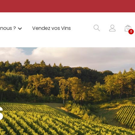
nous ?
Vendez vos Vins
0
S