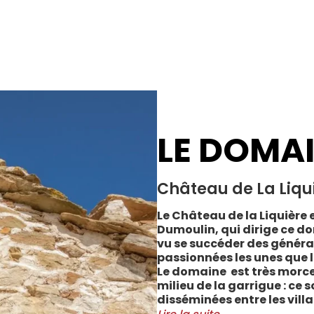
LE DOMA
Château de La Liqu
Le Château de la Liquière e
Dumoulin, qui dirige ce do
vu se succéder des généra
passionnées les unes que l
Le domaine est très morce
milieu de la garrigue : ce 
disséminées entre les vill
Cabrerolles et Faugères, a