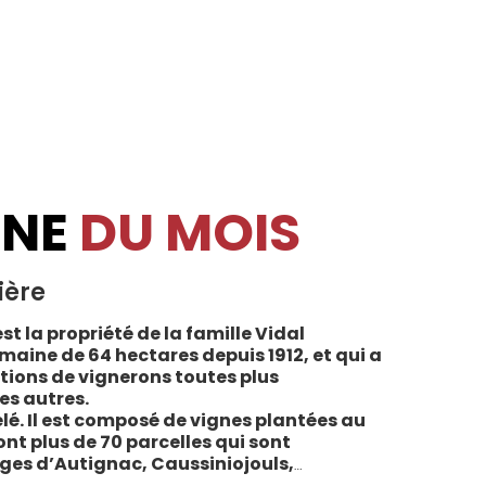
INE
DU MOIS
ière
st la propriété de la famille Vidal
maine de 64 hectares depuis 1912, et qui a
tions de vignerons toutes plus
es autres.
lé. Il est composé de vignes plantées au
sont plus de 70 parcelles qui sont
ages d’Autignac, Caussiniojouls,
u nord de l’aire de l’Appellation. La grande