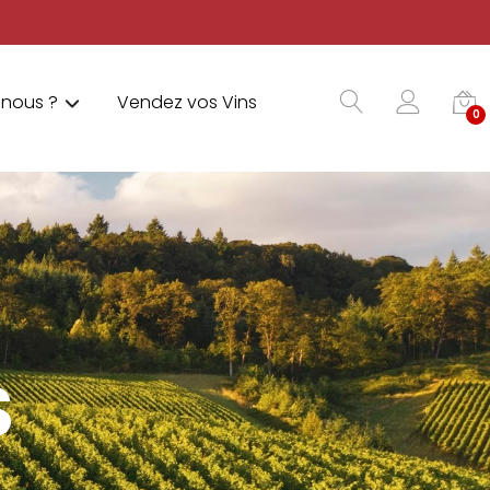
nous ?
Vendez vos Vins
0
S