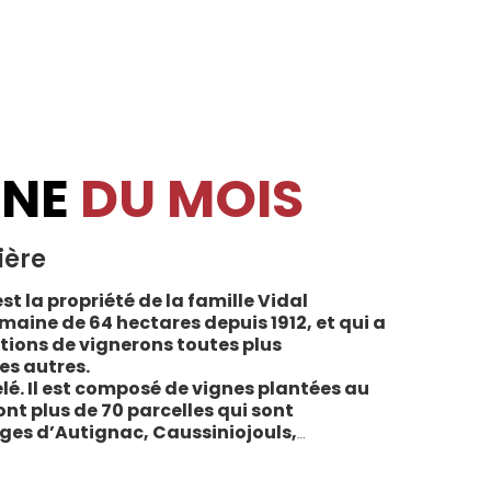
INE
DU MOIS
ière
st la propriété de la famille Vidal
maine de 64 hectares depuis 1912, et qui a
tions de vignerons toutes plus
es autres.
lé. Il est composé de vignes plantées au
sont plus de 70 parcelles qui sont
ages d’Autignac, Caussiniojouls,
u nord de l’aire de l’Appellation. La grande
 sols de schistes, font face au sud, à la