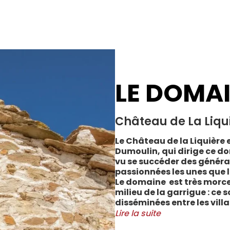
LE DOMA
Château de La Liqu
Le Château de la Liquière e
Dumoulin, qui dirige ce do
vu se succéder des généra
passionnées les unes que l
Le domaine est très morce
milieu de la garrigue : ce 
disséminées entre les vill
Cabrerolles et Faugères, a
Lire la suite
majorité des parcelles, sur