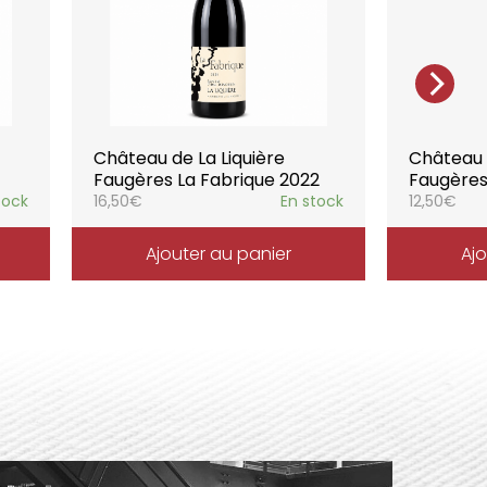
l’expression du terroir.
Château de La Liquière
Château d
Faugères La Fabrique 2022
Faugères
tock
16,50
€
En stock
12,50
€
Ajouter au panier
Ajo