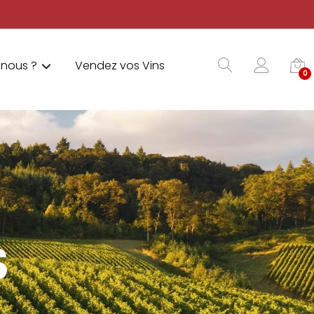
nous ?
Vendez vos Vins
0
S