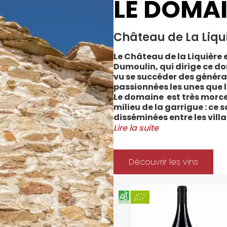
LE DOMA
Château de La Liqu
Le Château de la Liquière e
Dumoulin, qui dirige ce do
vu se succéder des généra
passionnées les unes que l
Le domaine est très morce
milieu de la garrigue : ce 
disséminées entre les vill
Cabrerolles et Faugères, a
Lire la suite
majorité des parcelles, sur
Méditerranée.
Le vignoble du Château de 
Découvrir les vins
depuis 2008 et 2012 marqu
Les soins apportés y sont
l’environnement et de la 
soignées et strictement su
La gamme des vins du Châ
style de consommation, à 