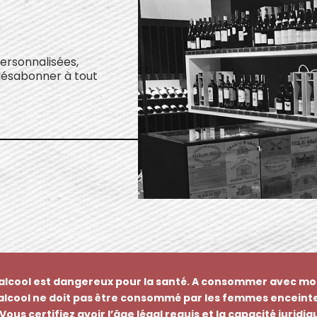
personnalisées,
désabonner à tout
’alcool est dangereux pour la santé. A consommer avec mo
’alcool ne doit pas être consommé par les femmes enceinte
Vous certifiez avoir l’âge légal requis et la capacité juridi