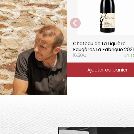
parfaitement la pureté de 
Château de La Liquière
Faugères La Fabrique 2021
16,50
€
En s
Ajouter au panier