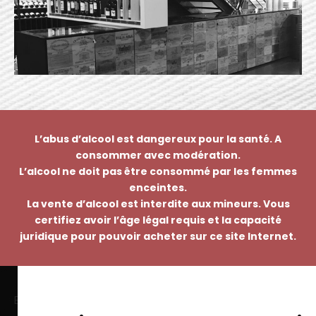
L’abus d’alcool est dangereux pour la santé. A
consommer avec modération.
L’alcool ne doit pas être consommé par les femmes
enceintes.
La vente d’alcool est interdite aux mineurs. Vous
certifiez avoir l’âge légal requis et la capacité
juridique pour pouvoir acheter sur ce site Internet.
EMMANUEL NASTI