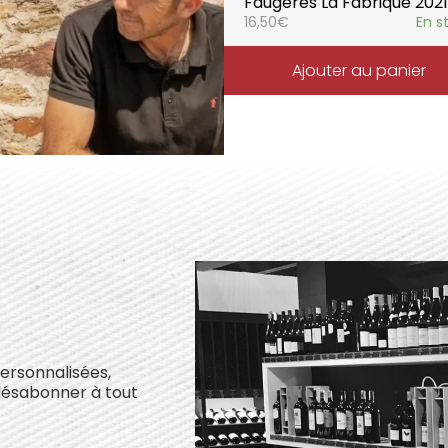
Faugères La Fabrique 2021
16,50
€
En s
Ajouter au panier
personnalisées,
désabonner à tout