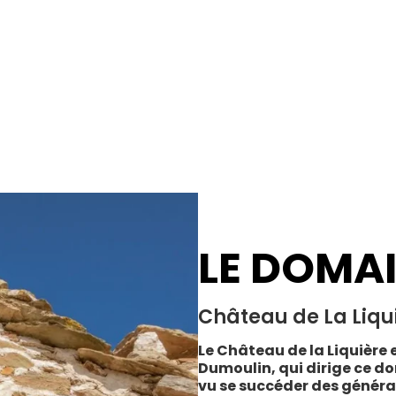
LE DOMA
Château de La Liqu
Le Château de la Liquière e
Dumoulin, qui dirige ce do
vu se succéder des généra