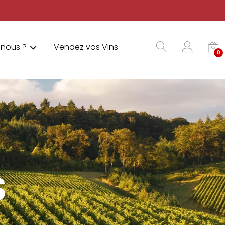
nous ?
Vendez vos Vins
0
S