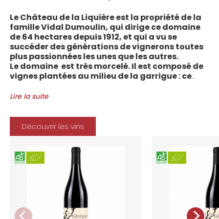
Le Château de la Liquière est la propriété de la
famille Vidal Dumoulin, qui dirige ce domaine
de 64 hectares depuis 1912, et qui a vu se
succéder des générations de vignerons toutes
plus passionnées les unes que les autres.
Le domaine est très morcelé. Il est composé de
vignes plantées au milieu de la garrigue : ce
sont plus de 70 parcelles qui sont disséminées
entre les villages d’Autignac, Caussiniojouls,
Lire la suite
Cabrerolles et Faugères, au nord de l’aire de
l’Appellation. La grande majorité des parcelles,
sur sols de schistes, font face au sud, à la
Découvrir les vins
Méditerranée.
Le vignoble du Château de la Liquière est
agriculture biologique depuis 2008 et 2012
marque le premier millésime certifié du
domaine. Les soins apportés y sont conformes :
pratiques respectueuses de l’environnement et
de la vigne, vendanges manuelles, vinifications
soignées et strictement suivies.
La gamme des vins du Château de la