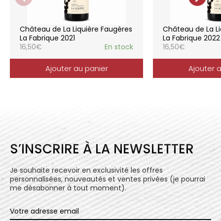
Liquière est adaptée à chaque style de
consommation, à chaque moment de la vie,
elle reflète parfaitement la pureté de
Château de La Liquière Faugères
Château de La Li
l’expression du terroir.
La Fabrique 2021
La Fabrique 2022
16,50
€
En stock
16,50
€
Ajouter au panier
Ajouter 
S’INSCRIRE À LA NEWSLETTER
Je souhaite recevoir en exclusivité les offres
personnalisées, nouveautés et ventes privées (je pourrai
me désabonner à tout moment).