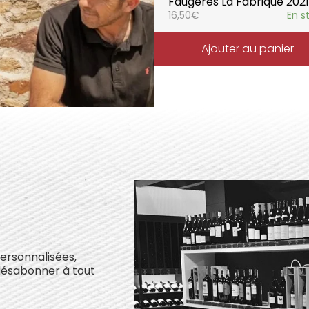
Faugères La Fabrique 2021
16,50
€
En s
Ajouter au panier
personnalisées,
désabonner à tout