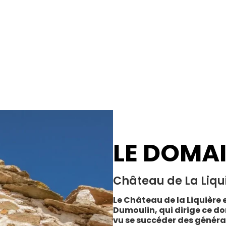
LE DOMA
Château de La Liqu
Le Château de la Liquière e
Dumoulin, qui dirige ce do
vu se succéder des généra