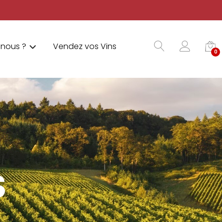
nous ?
Vendez vos Vins
0
S