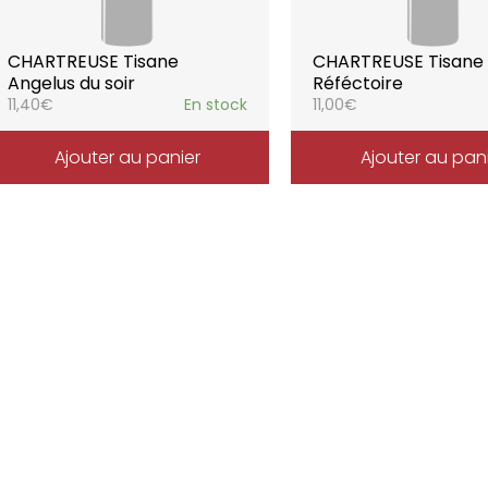
CHARTREUSE Tisane
CHARTREUSE Tisane
Angelus du soir
Réféctoire
11,40
€
En stock
11,00
€
Ajouter au panier
Ajouter au pan