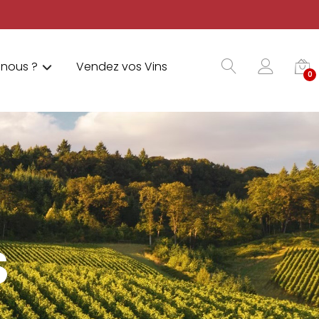
nous ?
Vendez vos Vins
0
S