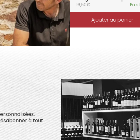
16,50
€
En s
Ajouter au panier
personnalisées,
désabonner à tout