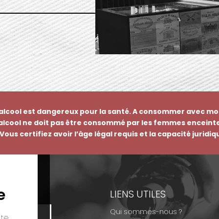
’alcool est dangereux pour la santé. A consommer avec mo
’alcool ne doit pas être consommé par les femmes enceinte
Vous certifiez avoir l’âge légal requis et la capacité juridi
e
EMENTS
LIENS UTILES
Qui sommes-nous ?
te.