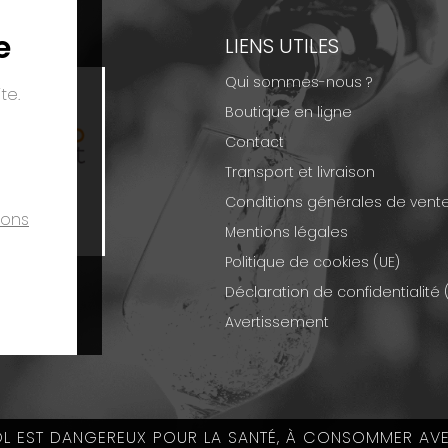
e
EMENTS
LIENS UTILES
Qui sommes-nous ?
te.
Boutique en ligne
Contact
Transport et livraison
Conditions générales de vent
ions
Mentions légales
Politique de cookies (UE)
Déclaration de confidentialité 
Avertissement
OL EST DANGEREUX POUR LA SANTÉ, À CONSOMMER AV