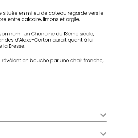
lle située en milieu de coteau regarde vers le
e entre calcaire, limons et argile.
 son nom : un Chanoine du 13ème siècle,
andes d’Aloxe-Corton aurait quant à lui
e la Bresse.
e révèlent en bouche par une chair franche,