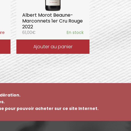
Albert Morot Beaune-
Marconnets 1er Cru Rouge
2022
ure
61,00
€
En stock
Ajouter au panier
dération.
s.
que pour pouvoir acheter sur ce site Internet.