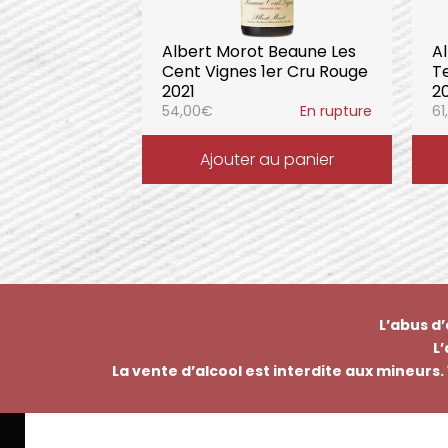
Albert Morot Beaune Les
A
Cent Vignes 1er Cru Rouge
T
2021
2
54,00
€
En rupture
61
Ajouter au panier
L’abus d
L
La vente d’alcool est interdite aux mineurs. 