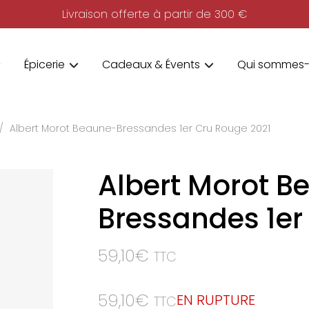
Livraison offerte à partir de 300 €
Épicerie
Cadeaux & Évents
Qui sommes-
Albert Morot Beaune-Bressandes 1er Cru Rouge 2021
Albert Morot B
Bressandes 1er
59,10
€
TTC
59,10
€
EN RUPTURE
TTC