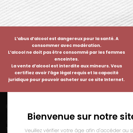
L’abus d’alcool est dangereux pour la santé. A
consommer avec modération.
L’alcool ne doit pas être consommé par les femmes
enceintes.
La vente d’alcool est interdite aux mineurs. Vous
certifiez avoir l’âge légal requis et la capacité
juridique pour pouvoir acheter sur ce site Internet.
EMMANUEL NASTI
Bienvenue sur notre sit
7 avenue Pierre Pflimlin – ZAC Espale
BP 20055 – 68391 SAUSHEIM Cedex
Tél. :
03 89 46 50 35
Veuillez vérifier votre âge afin d'accéder au si