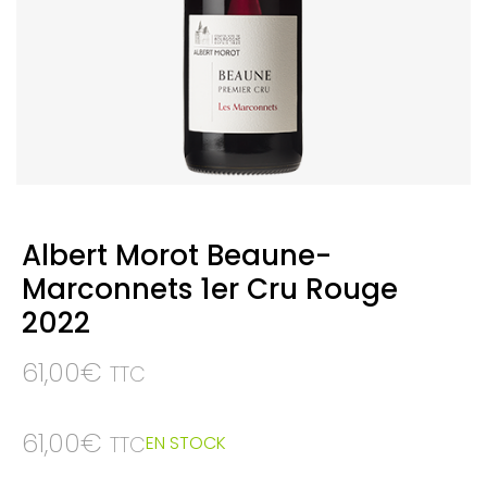
Albert Morot Beaune-
Marconnets 1er Cru Rouge
2022
61,00
€
TTC
61,00
€
EN STOCK
TTC