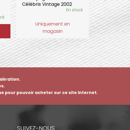
Célébris Vintage 2002
En stock
ock
Uniquement en
magasin
dération.
s.
que pour pouvoir acheter sur ce site Internet.
SUIVEZ-NOUS