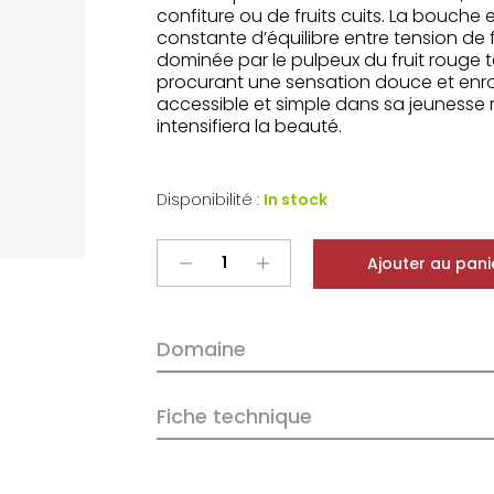
confiture ou de fruits cuits. La bouche 
constante d’équilibre entre tension de fr
dominée par le pulpeux du fruit rouge te
procurant une sensation douce et e
accessible et simple dans sa jeunesse 
intensifiera la beauté.
Disponibilité :
In stock
Champagne
Ajouter au pani
Gosset
Grand
Rosé
Domaine
quantity
Fiche technique