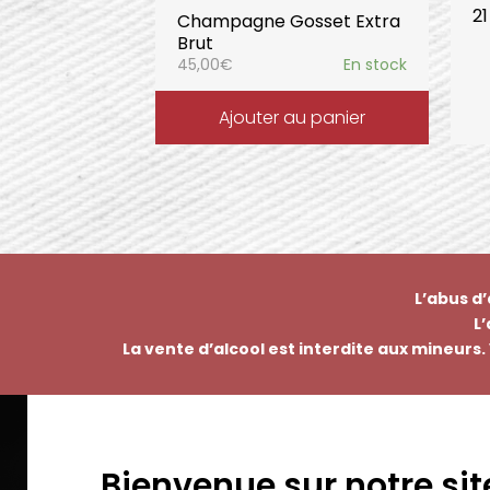
2
Champagne Gosset Extra
Brut
45,00
€
En stock
Ajouter au panier
L’abus d
L
La vente d’alcool est interdite aux mineurs. 
Bienvenue sur notre sit
EMMANUEL NASTI
PAI