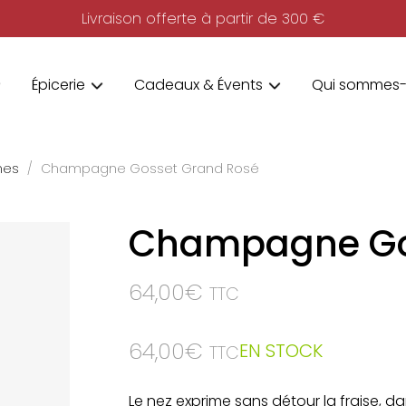
Livraison offerte à partir de 300 €
Épicerie
Cadeaux & Évents
Qui sommes-
nes
Champagne Gosset Grand Rosé
Champagne Go
64,00
€
TTC
64,00
€
EN STOCK
TTC
Le nez exprime sans détour la fraise, 